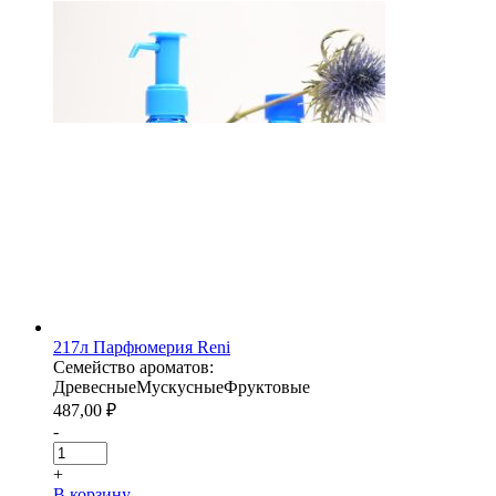
217л Парфюмерия Reni
Семейство ароматов:
Древесные
Мускусные
Фруктовые
487,00
₽
-
+
В корзину