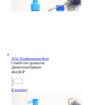
203л Парфюмерия Reni
Семейство ароматов:
Древесные
Пряные
484,90
₽
-
+
В корзину