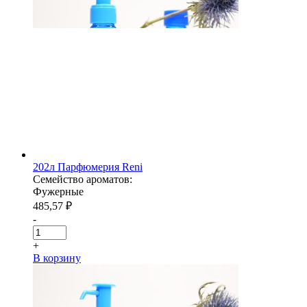
202л Парфюмерия Reni
Семейство ароматов:
Фужерные
485,57
₽
-
+
В корзину