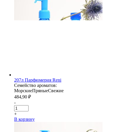
207л Парфюмерия Reni
Семейство ароматов:
Морские
Пряные
Свежие
484,90
₽
-
+
В корзину